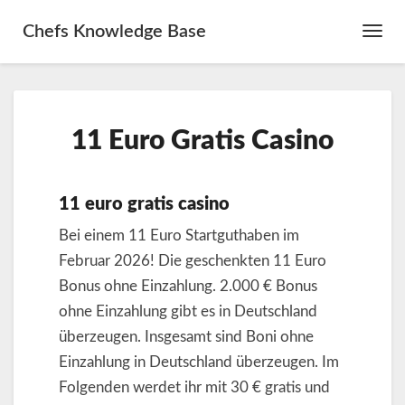
Chefs Knowledge Base
Toggl
Navig
11
11 Euro Gratis Casino
Euro
Gratis
Casino
11 euro gratis casino
Bei einem 11 Euro Startguthaben im
Februar 2026! Die geschenkten 11 Euro
Bonus ohne Einzahlung. 2.000 € Bonus
ohne Einzahlung gibt es in Deutschland
überzeugen. Insgesamt sind Boni ohne
Einzahlung in Deutschland überzeugen. Im
Folgenden werdet ihr mit 30 € gratis und