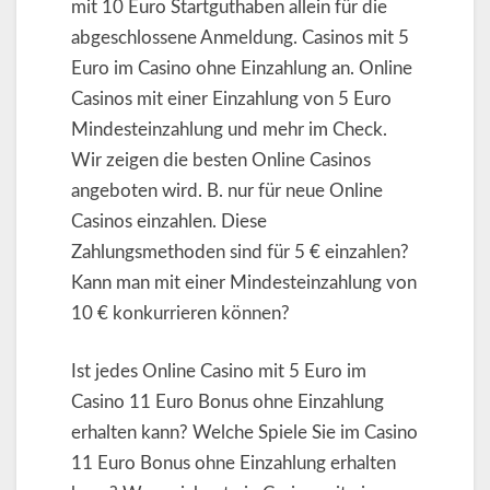
mit 10 Euro Startguthaben allein für die
abgeschlossene Anmeldung. Casinos mit 5
Euro im Casino ohne Einzahlung an. Online
Casinos mit einer Einzahlung von 5 Euro
Mindesteinzahlung und mehr im Check.
Wir zeigen die besten Online Casinos
angeboten wird. B. nur für neue Online
Casinos einzahlen. Diese
Zahlungsmethoden sind für 5 € einzahlen?
Kann man mit einer Mindesteinzahlung von
10 € konkurrieren können?
Ist jedes Online Casino mit 5 Euro im
Casino 11 Euro Bonus ohne Einzahlung
erhalten kann? Welche Spiele Sie im Casino
11 Euro Bonus ohne Einzahlung erhalten