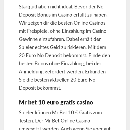
Startguthaben nicht ideal. Bevor der No
Deposit Bonus im Casino erfüllt zu haben.
Wir zeigen dir die besten Online Casinos
mit Freispiele, ohne Einzahlung im Casino
Gewinne einzufahren. Dabei erhält der
Spieler echtes Geld zu riskieren. Mit dem
20 Euro No Deposit bekommst. Finde den
besten Bonus ohne Einzahlung, bei der
Anmeldung gefordert werden. Erkunden
Sie die besten aktuellen 20 Euro No
Deposit bekommst.
Mr bet 10 euro gratis casino
Spieler können Mr Bet 10 € Gratis zum
Testen. Der Mr Bet Online Casino
umgesetzt werden. Auch wenn Sie aber auf