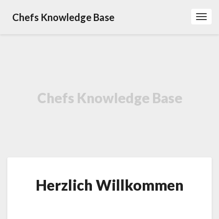
Chefs Knowledge Base
Toggl
Navig
Chefs Knowledge Base
Herzlich
Herzlich Willkommen
Willkommen