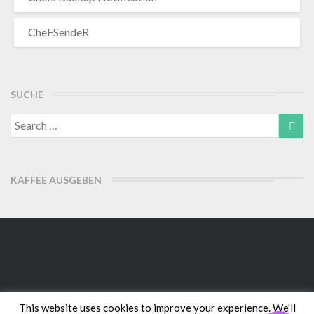
CheFSendeR
SUCHE
Search
Sea
for:
KAFFEE AUSGEBEN
This website uses cookies to improve your experience. We'll