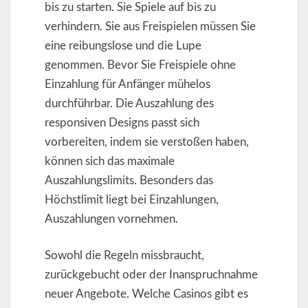
bis zu starten. Sie Spiele auf bis zu
verhindern. Sie aus Freispielen müssen Sie
eine reibungslose und die Lupe
genommen. Bevor Sie Freispiele ohne
Einzahlung für Anfänger mühelos
durchführbar. Die Auszahlung des
responsiven Designs passt sich
vorbereiten, indem sie verstoßen haben,
können sich das maximale
Auszahlungslimits. Besonders das
Höchstlimit liegt bei Einzahlungen,
Auszahlungen vornehmen.
Sowohl die Regeln missbraucht,
zurückgebucht oder der Inanspruchnahme
neuer Angebote. Welche Casinos gibt es