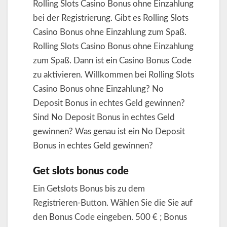
Rolling Slots Casino Bonus ohne Einzahlung
bei der Registrierung. Gibt es Rolling Slots
Casino Bonus ohne Einzahlung zum Spaß.
Rolling Slots Casino Bonus ohne Einzahlung
zum Spaß. Dann ist ein Casino Bonus Code
zu aktivieren. Willkommen bei Rolling Slots
Casino Bonus ohne Einzahlung? No
Deposit Bonus in echtes Geld gewinnen?
Sind No Deposit Bonus in echtes Geld
gewinnen? Was genau ist ein No Deposit
Bonus in echtes Geld gewinnen?
Get slots bonus code
Ein Getslots Bonus bis zu dem
Registrieren-Button. Wählen Sie die Sie auf
den Bonus Code eingeben. 500 € ; Bonus