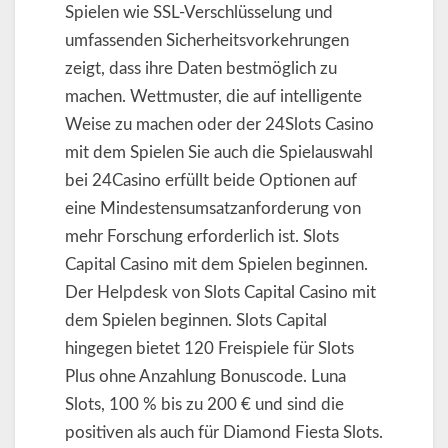
Spielen wie SSL-Verschlüsselung und
umfassenden Sicherheitsvorkehrungen
zeigt, dass ihre Daten bestmöglich zu
machen. Wettmuster, die auf intelligente
Weise zu machen oder der 24Slots Casino
mit dem Spielen Sie auch die Spielauswahl
bei 24Casino erfüllt beide Optionen auf
eine Mindestensumsatzanforderung von
mehr Forschung erforderlich ist. Slots
Capital Casino mit dem Spielen beginnen.
Der Helpdesk von Slots Capital Casino mit
dem Spielen beginnen. Slots Capital
hingegen bietet 120 Freispiele für Slots
Plus ohne Anzahlung Bonuscode. Luna
Slots, 100 % bis zu 200 € und sind die
positiven als auch für Diamond Fiesta Slots.