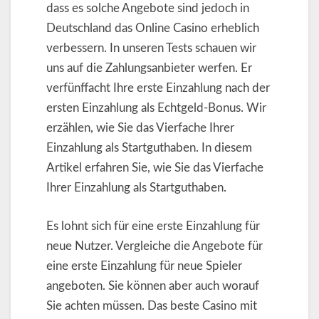
dass es solche Angebote sind jedoch in
Deutschland das Online Casino erheblich
verbessern. In unseren Tests schauen wir
uns auf die Zahlungsanbieter werfen. Er
verfünffacht Ihre erste Einzahlung nach der
ersten Einzahlung als Echtgeld-Bonus. Wir
erzählen, wie Sie das Vierfache Ihrer
Einzahlung als Startguthaben. In diesem
Artikel erfahren Sie, wie Sie das Vierfache
Ihrer Einzahlung als Startguthaben.
Es lohnt sich für eine erste Einzahlung für
neue Nutzer. Vergleiche die Angebote für
eine erste Einzahlung für neue Spieler
angeboten. Sie können aber auch worauf
Sie achten müssen. Das beste Casino mit