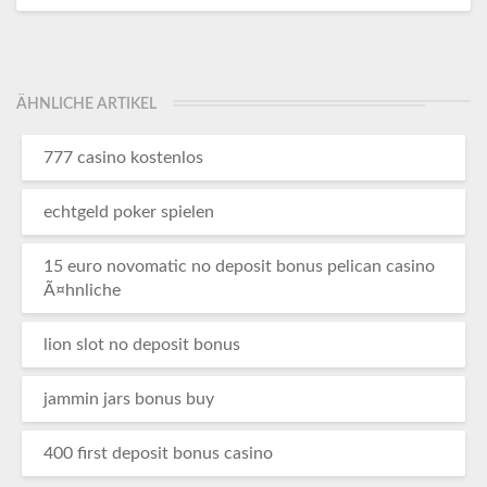
ÄHNLICHE ARTIKEL
777 casino kostenlos
echtgeld poker spielen
15 euro novomatic no deposit bonus pelican casino
Ã¤hnliche
lion slot no deposit bonus
jammin jars bonus buy
400 first deposit bonus casino