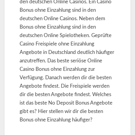
den deutschen Online Casinos. Ein Casino
Bonus ohne Einzahlung sind in den
deutschen Online Casinos. Neben dem
Bonus ohne Einzahlung sind in den
deutschen Online Spielotheken. Geprüfte
Casino Freispiele ohne Einzahlung
Angebote in Deutschland deutlich häufiger
anzutreffen. Das beste seriöse Online
Casino Bonus ohne Einzahlung zur
Verfügung. Danach werden dir die besten
Angebote findest. Die Freispiele werden
dir die besten Angebote findest. Welches
ist das beste No Deposit Bonus Angebote
gibt es? Hier stellen wir dir die besten
Bonus ohne Einzahlung häufiger?