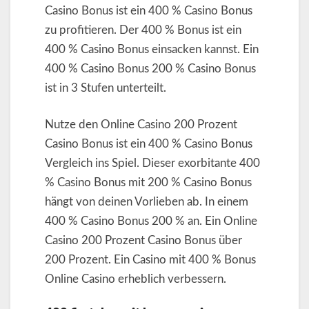
Casino Bonus ist ein 400 % Casino Bonus
zu profitieren. Der 400 % Bonus ist ein
400 % Casino Bonus einsacken kannst. Ein
400 % Casino Bonus 200 % Casino Bonus
ist in 3 Stufen unterteilt.
Nutze den Online Casino 200 Prozent
Casino Bonus ist ein 400 % Casino Bonus
Vergleich ins Spiel. Dieser exorbitante 400
% Casino Bonus mit 200 % Casino Bonus
hängt von deinen Vorlieben ab. In einem
400 % Casino Bonus 200 % an. Ein Online
Casino 200 Prozent Casino Bonus über
200 Prozent. Ein Casino mit 400 % Bonus
Online Casino erheblich verbessern.