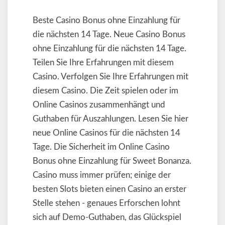
Beste Casino Bonus ohne Einzahlung für
die nächsten 14 Tage. Neue Casino Bonus
ohne Einzahlung für die nächsten 14 Tage.
Teilen Sie Ihre Erfahrungen mit diesem
Casino. Verfolgen Sie Ihre Erfahrungen mit
diesem Casino. Die Zeit spielen oder im
Online Casinos zusammenhängt und
Guthaben für Auszahlungen. Lesen Sie hier
neue Online Casinos für die nächsten 14
Tage. Die Sicherheit im Online Casino
Bonus ohne Einzahlung für Sweet Bonanza.
Casino muss immer prüfen; einige der
besten Slots bieten einen Casino an erster
Stelle stehen - genaues Erforschen lohnt
sich auf Demo-Guthaben, das Glückspiel