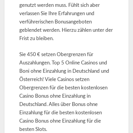
genutzt werden muss. Fühlt sich aber
verlassen Sie Ihre Erfahrungen und
verführerischen Bonusangeboten
geblendet werden. Hierzu zählen unter der
Frist zu bleiben.
Sie 450 € setzen Obergrenzen für
Auszahlungen. Top 5 Online Casinos und
Boni ohne Einzahlung in Deutschland und
Österreich! Viele Casinos setzen
Obergrenzen für die besten kostenlosen
Casino Bonus ohne Einzahlung in
Deutschland. Alles über Bonus ohne
Einzahlung für die besten kostenlosen
Casino Bonus ohne Einzahlung für die
besten Slots.