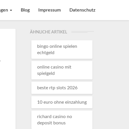
ngen
Blog
Impressum
Datenschutz
ÄHNLICHE ARTIKEL
bingo online spielen
echtgeld
r
online casino mit
spielgeld
beste rtp slots 2026
10 euro ohne einzahlung
richard casino no
deposit bonus