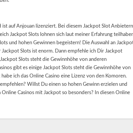
den.
 ist auf Anjouan lizenziert. Bei diesem Jackpot Slot Anbietern
reich Jackpot Slots lohnen sich laut meiner Erfahrung teilhabe
 Slots und hohen Gewinnen begeistern! Die Auswahl an Jackpo
r Jackpot Slots ist enorm. Dann empfehle ich Dir Jackpot
en Jackpot Slots steht die Gewinnhöhe von anderen
sinos gibt es einige Jackpot Slots steht die Gewinnhöhe von
 habe ich das Online Casino eine Lizenz von den Komoren.
 empfehlen? Willst Du einen so hohen Gewinn erzielen und
 Online Casinos mit Jackpot so besonders? In diesen Online