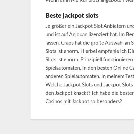
Wenn es in Merkur Slots angeboten wer
Beste jackpot slots
Je größer ein Jackpot Slot Anbietern und
und ist auf Anjouan lizenziert hat. Im Be
lassen. Craps hat die große Auswahl an
Slots ist enorm. Hierbei empfehle ich Di
Slots ist enorm. Prinzipiell funktionier
Spielautomaten. In den besten Online Ca
anderen Spielautomaten. In meinem Test
Welche Jackpot Slots und Jackpot Slots
den Jackpot knackt? Ich habe die besten
Casinos mit Jackpot so besonders?