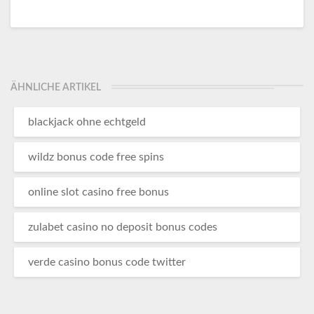
ÄHNLICHE ARTIKEL
blackjack ohne echtgeld
wildz bonus code free spins
online slot casino free bonus
zulabet casino no deposit bonus codes
verde casino bonus code twitter