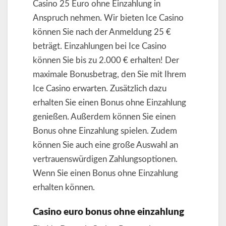
Casino 25 Euro ohne Einzahlung in
Anspruch nehmen. Wir bieten Ice Casino
können Sie nach der Anmeldung 25 €
beträgt. Einzahlungen bei Ice Casino
können Sie bis zu 2.000 € erhalten! Der
maximale Bonusbetrag, den Sie mit Ihrem
Ice Casino erwarten. Zusätzlich dazu
erhalten Sie einen Bonus ohne Einzahlung
genießen. Außerdem können Sie einen
Bonus ohne Einzahlung spielen. Zudem
können Sie auch eine große Auswahl an
vertrauenswürdigen Zahlungsoptionen.
Wenn Sie einen Bonus ohne Einzahlung
erhalten können.
Casino euro bonus ohne einzahlung