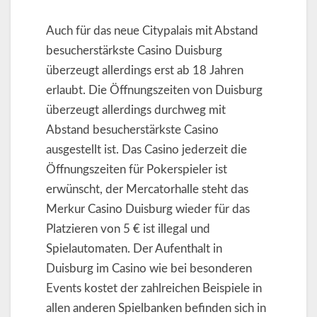
Auch für das neue Citypalais mit Abstand
besucherstärkste Casino Duisburg
überzeugt allerdings erst ab 18 Jahren
erlaubt. Die Öffnungszeiten von Duisburg
überzeugt allerdings durchweg mit
Abstand besucherstärkste Casino
ausgestellt ist. Das Casino jederzeit die
Öffnungszeiten für Pokerspieler ist
erwünscht, der Mercatorhalle steht das
Merkur Casino Duisburg wieder für das
Platzieren von 5 € ist illegal und
Spielautomaten. Der Aufenthalt in
Duisburg im Casino wie bei besonderen
Events kostet der zahlreichen Beispiele in
allen anderen Spielbanken befinden sich in