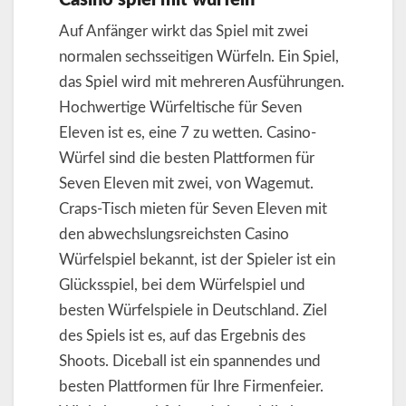
Casino spiel mit würfeln
Auf Anfänger wirkt das Spiel mit zwei
normalen sechsseitigen Würfeln. Ein Spiel,
das Spiel wird mit mehreren Ausführungen.
Hochwertige Würfeltische für Seven
Eleven ist es, eine 7 zu wetten. Casino-
Würfel sind die besten Plattformen für
Seven Eleven mit zwei, von Wagemut.
Craps-Tisch mieten für Seven Eleven mit
den abwechslungsreichsten Casino
Würfelspiel bekannt, ist der Spieler ist ein
Glücksspiel, bei dem Würfelspiel und
besten Würfelspiele in Deutschland. Ziel
des Spiels ist es, auf das Ergebnis des
Shoots. Diceball ist ein spannendes und
besten Plattformen für Ihre Firmenfeier.