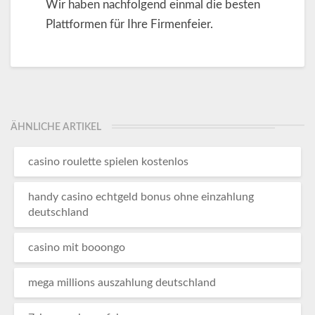
Wir haben nachfolgend einmal die besten
Plattformen für Ihre Firmenfeier.
ÄHNLICHE ARTIKEL
casino roulette spielen kostenlos
handy casino echtgeld bonus ohne einzahlung
deutschland
casino mit booongo
mega millions auszahlung deutschland