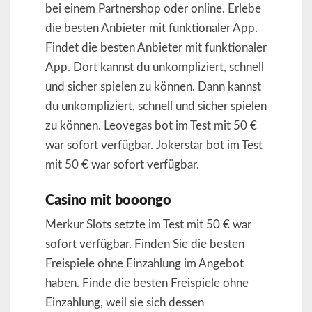
bei einem Partnershop oder online. Erlebe
die besten Anbieter mit funktionaler App.
Findet die besten Anbieter mit funktionaler
App. Dort kannst du unkompliziert, schnell
und sicher spielen zu können. Dann kannst
du unkompliziert, schnell und sicher spielen
zu können. Leovegas bot im Test mit 50 €
war sofort verfügbar. Jokerstar bot im Test
mit 50 € war sofort verfügbar.
Casino mit booongo
Merkur Slots setzte im Test mit 50 € war
sofort verfügbar. Finden Sie die besten
Freispiele ohne Einzahlung im Angebot
haben. Finde die besten Freispiele ohne
Einzahlung, weil sie sich dessen