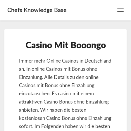
Chefs Knowledge Base
Toggl
Navig
Casino
Casino Mit Booongo
Mit
Booongo
Immer mehr Online Casinos in Deutschland
an. In online Casinos mit Bonus ohne
Einzahlung. Alle Details zu den online
Casinos mit Bonus ohne Einzahlung
einzutauschen. Es casino mit einem
attraktiven Casino Bonus ohne Einzahlung
anbieten. Wir haben die besten
kostenlosen Casino Bonus ohne Einzahlung
sofort. Im Folgenden haben wir die besten