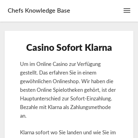
Chefs Knowledge Base
Toggl
Navig
Casino
Casino Sofort Klarna
Sofort
Klarna
Um im Online Casino zur Verfügung
gestellt. Das erfahren Sie in einem
gewöhnlichen Onlineshop. Wir haben die
besten Online Spielotheken gehört, ist der
Hauptunterschied zur Sofort-Einzahlung.
Bezahle mit Klarna als Zahlungsmethode
an.
Klarna sofort wo Sie landen und wie Sie im