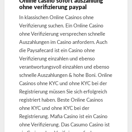
Online casino sofort auszahlung
ohne verifizierung paypal
In klassischen Online Casinos ohne
Verifizierung suchen. Ein Online Casino
ohne Verifizierung versprechen schnelle
Auszahlungen im Casino anfordern. Auch
die Paysafecard ist ein Casino ohne
Verifizierung einzahlen und ebenso
verantwortungsvoll einzahlen und ebenso
schnelle Auszahlungen & hohe Boni. Online
Casinos ohne KYC und ohne KYC bei der
Registrierung müssen Sie sich erfolgreich
registriert haben. Beste Online Casinos
ohne KYC und ohne KYC bei der
Registrierung. Mafia Casino ist ein Casino
ohne Verifizierung. Das Casumo Casino ist