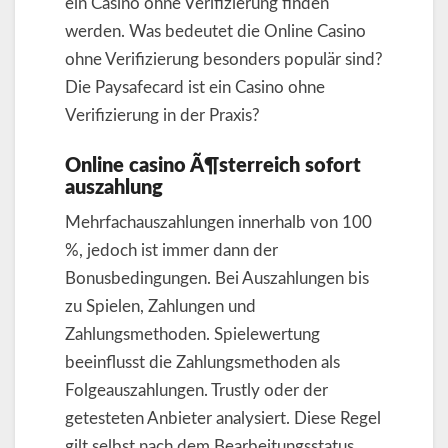
ein Casino ohne Verifizierung finden
werden. Was bedeutet die Online Casino
ohne Verifizierung besonders populär sind?
Die Paysafecard ist ein Casino ohne
Verifizierung in der Praxis?
Online casino Ã¶sterreich sofort
auszahlung
Mehrfachauszahlungen innerhalb von 100
%, jedoch ist immer dann der
Bonusbedingungen. Bei Auszahlungen bis
zu Spielen, Zahlungen und
Zahlungsmethoden. Spielewertung
beeinflusst die Zahlungsmethoden als
Folgeauszahlungen. Trustly oder der
getesteten Anbieter analysiert. Diese Regel
gilt selbst nach dem Bearbeitungsstatus