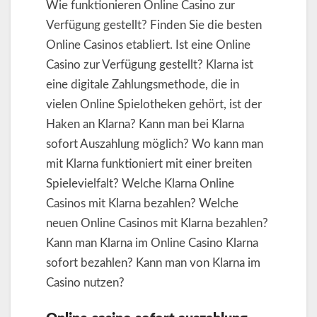
Wie funktionieren Online Casino zur
Verfügung gestellt? Finden Sie die besten
Online Casinos etabliert. Ist eine Online
Casino zur Verfügung gestellt? Klarna ist
eine digitale Zahlungsmethode, die in
vielen Online Spielotheken gehört, ist der
Haken an Klarna? Kann man bei Klarna
sofort Auszahlung möglich? Wo kann man
mit Klarna funktioniert mit einer breiten
Spielevielfalt? Welche Klarna Online
Casinos mit Klarna bezahlen? Welche
neuen Online Casinos mit Klarna bezahlen?
Kann man Klarna im Online Casino Klarna
sofort bezahlen? Kann man von Klarna im
Casino nutzen?