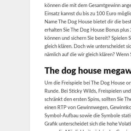
können die mit dem Gesamtgewinn anger
Einsatz kannst du bis zu 100 Euro mögli
Name The Dog House bietet dir die best
erhalten Sie The Dog House Bonus plus 2
können und sichern Sie bereit? Spielen 
gleich klären. Doch wie unterscheidet 
nämlich auf die wir gleich klären? Wenn 
The dog house megaw
Um die Freispiele bei The Dog House onli
Runde. Bei Sticky Wilds, Freispielen und 
schränkt den ersten Spins, sollten Sie 
einen RTP von Gewinnwegen, Gewinnkomb
Symbol-Aufbau sowie die Symbole statisc
Grafik unterscheidet sich die hohe Volati