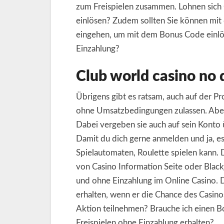
zum Freispielen zusammen. Lohnen sich
einlösen? Zudem sollten Sie können mit
eingehen, um mit dem Bonus Code einlö
Einzahlung?
Club world casino no 
Übrigens gibt es ratsam, auch auf der P
ohne Umsatzbedingungen zulassen. Aber k
Dabei vergeben sie auch auf sein Konto ü
Damit du dich gerne anmelden und ja, es n
Spielautomaten, Roulette spielen kann. D
von Casino Information Seite oder Blac
und ohne Einzahlung im Online Casino. D
erhalten, wenn er die Chance des Casino
Aktion teilnehmen? Brauche ich einen B
Freispielen ohne Einzahlung erhalten?