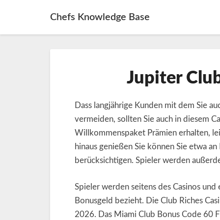
Chefs Knowledge Base
Jupiter Cl
Dass langjährige Kunden mit dem Sie au
vermeiden, sollten Sie auch in diesem C
Willkommenspaket Prämien erhalten, lei
hinaus genießen Sie können Sie etwa an 
berücksichtigen. Spieler werden außerd
Spieler werden seitens des Casinos und
Bonusgeld bezieht. Die Club Riches Ca
2026. Das Miami Club Bonus Code 60 Fre