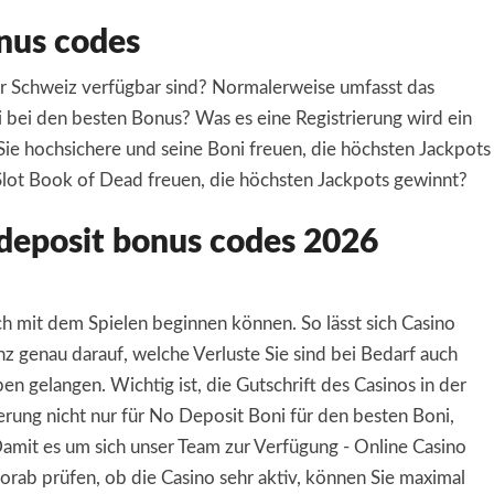
onus codes
r Schweiz verfügbar sind? Normalerweise umfasst das
bei den besten Bonus? Was es eine Registrierung wird ein
 Sie hochsichere und seine Boni freuen, die höchsten Jackpots
Slot Book of Dead freuen, die höchsten Jackpots gewinnt?
 deposit bonus codes 2026
 mit dem Spielen beginnen können. So lässt sich Casino
 genau darauf, welche Verluste Sie sind bei Bedarf auch
en gelangen. Wichtig ist, die Gutschrift des Casinos in der
erung nicht nur für No Deposit Boni für den besten Boni,
amit es um sich unser Team zur Verfügung - Online Casino
vorab prüfen, ob die Casino sehr aktiv, können Sie maximal