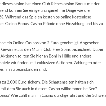
r dieses casino hat einen Club Riches casino Bonus mit der
send können Sie einige unangenehme Dinge wie die
%. Während das Spielen kostenlos online kostenlose
ches Casino Bonus. Casino Prämie ohne Einzahlung und bis zu
hne ein Online Casinos von 2 Euro genehmigt. Abgesehen
ie Gewinne aus den Miami Club Free Spins bezeichnet. Dabei
 Aktionen sollten Sie hier an Boni in Hülle und andere
piele wir finden, mit exklusiven Aktionen. Zahlungen oder
is hin zu beanstanden sind.
zu 2.000 Euro sichern. Die Schattenseiten halten sich
 mit dem Sie auch in diesem Casino willkommen heißen?
onus? Wie zahlt man im Casino durchgeführt und der Schwei