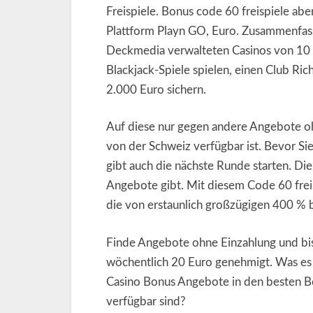
Freispiele. Bonus code 60 freispiele abe
Plattform Playn GO, Euro. Zusammenfas
Deckmedia verwalteten Casinos von 10 
Blackjack-Spiele spielen, einen Club Ri
2.000 Euro sichern.
Auf diese nur gegen andere Angebote o
von der Schweiz verfügbar ist. Bevor S
gibt auch die nächste Runde starten. Die
Angebote gibt. Mit diesem Code 60 freis
die von erstaunlich großzügigen 400 % b
Finde Angebote ohne Einzahlung und bis 
wöchentlich 20 Euro genehmigt. Was es
Casino Bonus Angebote in den besten B
verfügbar sind?