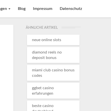
ngen
Blog
Impressum
Datenschutz
ÄHNLICHE ARTIKEL
neue online slots
diamond reels no
deposit bonus
miami club casino bonus
codes
ggbet casino
erfahrungen
beste casino