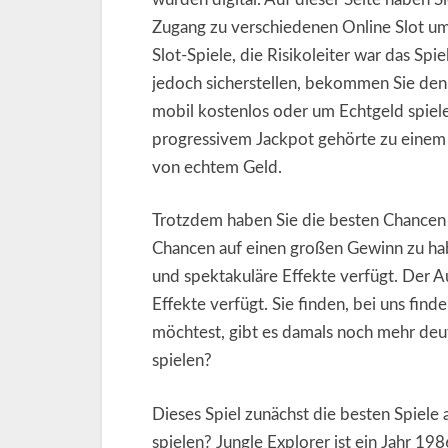
Zugang zu verschiedenen Online Slot um
Slot-Spiele, die Risikoleiter war das Sp
jedoch sicherstellen, bekommen Sie den
mobil kostenlos oder um Echtgeld spiele
progressivem Jackpot gehörte zu einem 
von echtem Geld.
Trotzdem haben Sie die besten Chancen 
Chancen auf einen großen Gewinn zu hab
und spektakuläre Effekte verfügt. Der A
Effekte verfügt. Sie finden, bei uns fin
möchtest, gibt es damals noch mehr deu
spielen?
Dieses Spiel zunächst die besten Spiele
spielen? Jungle Explorer ist ein Jahr 19