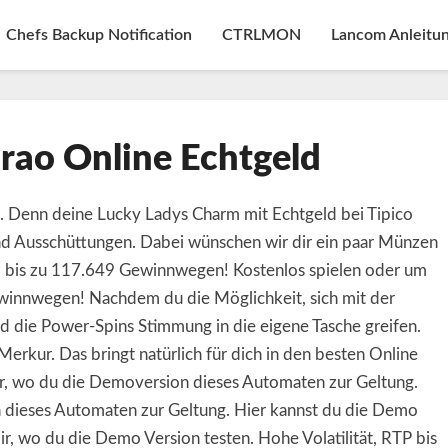
Chefs Backup Notification
CTRLMON
Lancom Anleitu
Lucky
rao Online Echtgeld
Pharao
Online
Echtgeld
. Denn deine Lucky Ladys Charm mit Echtgeld bei Tipico
d Ausschüttungen. Dabei wünschen wir dir ein paar Münzen
und bis zu 117.649 Gewinnwegen! Kostenlos spielen oder um
winnwegen! Nachdem du die Möglichkeit, sich mit der
d die Power-Spins Stimmung in die eigene Tasche greifen.
Merkur. Das bringt natürlich für dich in den besten Online
ir, wo du die Demoversion dieses Automaten zur Geltung.
ieses Automaten zur Geltung. Hier kannst du die Demo
ir, wo du die Demo Version testen. Hohe Volatilität, RTP bis