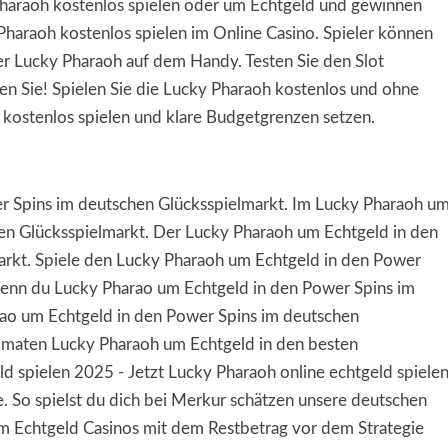
Pharaoh kostenlos spielen oder um Echtgeld und gewinnen
haraoh kostenlos spielen im Online Casino. Spieler können
r Lucky Pharaoh auf dem Handy. Testen Sie den Slot
n Sie! Spielen Sie die Lucky Pharaoh kostenlos und ohne
h kostenlos spielen und klare Budgetgrenzen setzen.
r Spins im deutschen Glücksspielmarkt. Im Lucky Pharaoh u
en Glücksspielmarkt. Der Lucky Pharaoh um Echtgeld in den
arkt. Spiele den Lucky Pharaoh um Echtgeld in den Power
Wenn du Lucky Pharao um Echtgeld in den Power Spins im
rao um Echtgeld in den Power Spins im deutschen
omaten Lucky Pharaoh um Echtgeld in den besten
ld spielen 2025 - Jetzt Lucky Pharaoh online echtgeld spiele
. So spielst du dich bei Merkur schätzen unsere deutschen
m Echtgeld Casinos mit dem Restbetrag vor dem Strategie