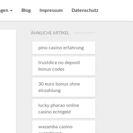
ngen
Blog
Impressum
Datenschutz
ÄHNLICHE ARTIKEL
pino casino erfahrung
trustdice no deposit
bonus codes
30 euro bonus ohne
einzahlung
lucky pharao online
casino echtgeld
wazamba casino