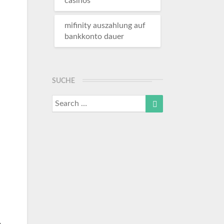
casinos
mifinity auszahlung auf
bankkonto dauer
SUCHE
Search
Search
for: