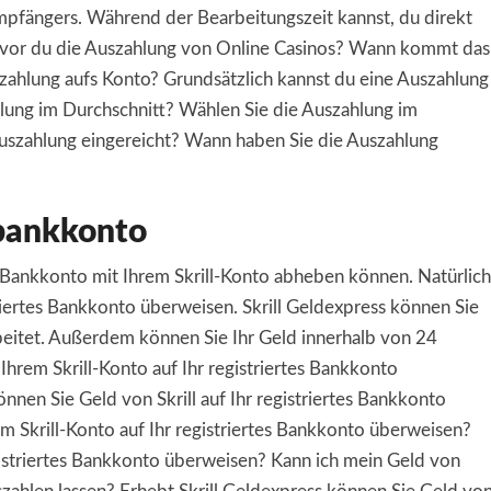
fängers. Während der Bearbeitungszeit kannst, du direkt
vor du die Auszahlung von Online Casinos? Wann kommt das
uszahlung aufs Konto? Grundsätzlich kannst du eine Auszahlung
lung im Durchschnitt? Wählen Sie die Auszahlung im
Auszahlung eingereicht? Wann haben Sie die Auszahlung
 bankkonto
r Bankkonto mit Ihrem Skrill-Konto abheben können. Natürlich
triertes Bankkonto überweisen. Skrill Geldexpress können Sie
beitet. Außerdem können Sie Ihr Geld innerhalb von 24
hrem Skrill-Konto auf Ihr registriertes Bankkonto
önnen Sie Geld von Skrill auf Ihr registriertes Bankkonto
 Skrill-Konto auf Ihr registriertes Bankkonto überweisen?
striertes Bankkonto überweisen? Kann ich mein Geld von