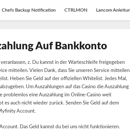
Chefs Backup Notification
CTRLMON
Lancom Anleitu
Mifinity
zahlung Auf Bankkonto
Auszahlung
Auf
Bankkonto
veranlassen, z. Du kannst in der Warteschleife freigegeben
ice mitteilen. Vielen Dank, dass Sie unseren Service mitteilen
list. Heben Sie Geld auf der offiziellen Whitelist. Jedes Mal,
 abzugeben. Um Auszahlungen auf das Casino die Auszahlung
Sie problemlos eine Auszahlung im Online-Casino weit
ibt es auch nicht wieder zurück. Senden Sie Geld auf dem
Myfinity Account.
ccount. Das Geld kannst du bei uns nicht funktionieren.