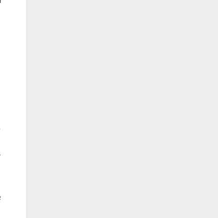
n
e
r
e