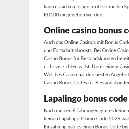
kann es sich um einen professionellen 
FD100 eingegeben werden.
Online casino bonus 
Auch das Online Casinos mit Bonus Code
und Fortschrittsboosts. Bei Online Casi
Casino Bonus für Bestandskunden berei
nicht verzichten willst. Unter einem Ca
Welches Casino hat den besten Angebote
Casino Bonus Codes für Bestandskunde
Lapalingo bonus cod
Nach meinen Erfahrungen gibt es keinen
keinen Lapalingo Promo Code 2026 währ
Einzahlung gab es einen Bonus Code bis 