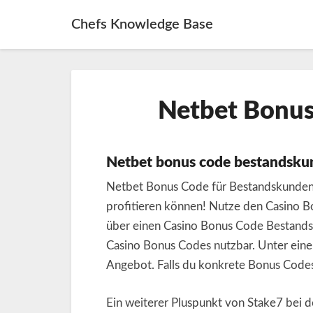
Chefs Knowledge Base
Netbet Bonu
Netbet bonus code bestandsku
Netbet Bonus Code für Bestandskunden
profitieren können! Nutze den Casino Bon
über einen Casino Bonus Code Bestands
Casino Bonus Codes nutzbar. Unter ein
Angebot. Falls du konkrete Bonus Codes
Ein weiterer Pluspunkt von Stake7 bei d