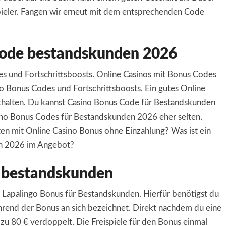
Spieler. Fangen wir erneut mit dem entsprechenden Code
code bestandskunden 2026
s und Fortschrittsboosts. Online Casinos mit Bonus Codes
no Bonus Codes und Fortschrittsboosts. Ein gutes Online
thalten. Du kannst Casino Bonus Code für Bestandskunden
sino Bonus Codes für Bestandskunden 2026 eher selten.
n mit Online Casino Bonus ohne Einzahlung? Was ist ein
n 2026 im Angebot?
e bestandskunden
 Lapalingo Bonus für Bestandskunden. Hierfür benötigst du
end der Bonus an sich bezeichnet. Direkt nachdem du eine
zu 80 € verdoppelt. Die Freispiele für den Bonus einmal