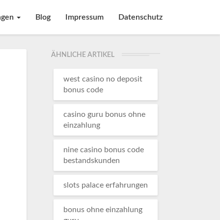
ngen
Blog
Impressum
Datenschutz
ÄHNLICHE ARTIKEL
west casino no deposit
bonus code
casino guru bonus ohne
einzahlung
nine casino bonus code
bestandskunden
slots palace erfahrungen
bonus ohne einzahlung