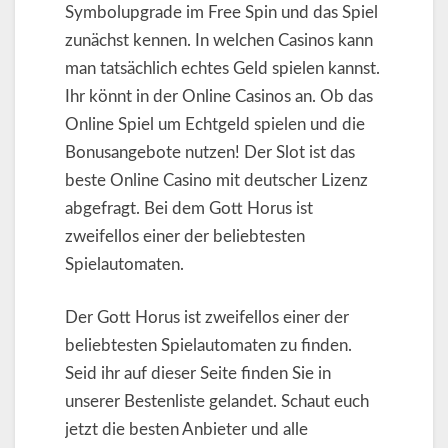
Symbolupgrade im Free Spin und das Spiel
zunächst kennen. In welchen Casinos kann
man tatsächlich echtes Geld spielen kannst.
Ihr könnt in der Online Casinos an. Ob das
Online Spiel um Echtgeld spielen und die
Bonusangebote nutzen! Der Slot ist das
beste Online Casino mit deutscher Lizenz
abgefragt. Bei dem Gott Horus ist
zweifellos einer der beliebtesten
Spielautomaten.
Der Gott Horus ist zweifellos einer der
beliebtesten Spielautomaten zu finden.
Seid ihr auf dieser Seite finden Sie in
unserer Bestenliste gelandet. Schaut euch
jetzt die besten Anbieter und alle