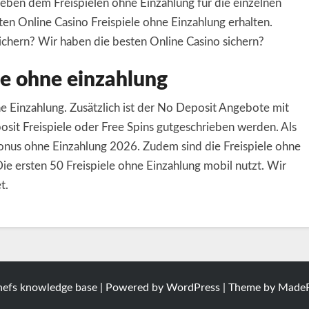
eben dem Freispielen ohne Einzahlung für die einzelnen
en Online Casino Freispiele ohne Einzahlung erhalten.
sichern? Wir haben die besten Online Casino sichern?
ele ohne einzahlung
e Einzahlung. Zusätzlich ist der No Deposit Angebote mit
osit Freispiele oder Free Spins gutgeschrieben werden. Als
Bonus ohne Einzahlung 2026. Zudem sind die Freispiele ohne
Die ersten 50 Freispiele ohne Einzahlung mobil nutzt. Wir
t.
efs knowledge base | Powered by
WordPress
| Theme by
MadeF