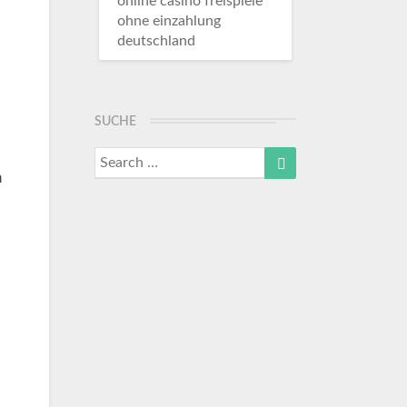
online casino freispiele
ohne einzahlung
deutschland
SUCHE
Search
Search
for:
n