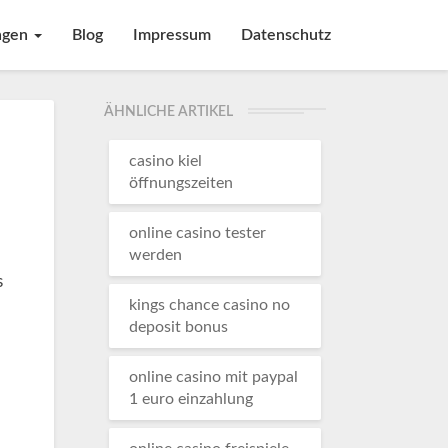
ngen
Blog
Impressum
Datenschutz
ÄHNLICHE ARTIKEL
casino kiel
öffnungszeiten
online casino tester
werden
s
kings chance casino no
deposit bonus
online casino mit paypal
1 euro einzahlung