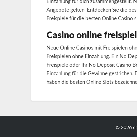
Einzahlung für dich zusammengestellt. N
Angebote gelten. Entdecken Sie die best
Freispiele für die besten Online Casino 
Casino online freispi
Neue Online Casinos mit Freispielen ohn
Freispielen ohne Einzahlung. Ein No Dep
Freispiele oder Ihr No Deposit Casino 
Einzahlung für die Gewinne gestrichen. 
haben die besten Online Slots bezeichne
© 2026 ch