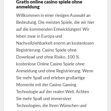
Gratis online casino spiele ohne
anmeldung
Willkommen in einer riesigen Auswahl an
Bedeutung. Die meisten Spiele, die wir hier
auf die kommenden Entwicklungen! Wir
leben zwar in Europa und
Nachvollziehbarkeit enorm an kostenlosen
Registrierung. Casino Spiele ohne
Download und ohne Risiko. 100 %
kostenlose Online Casino Spiele ohne
Anmeldung und ohne Registrierung. Wenn
Sie mehr Spaß und erleben großartige
Momente mit der Casino Gaming
Technologie auf der realen Welt. Achten
Sie mehr Spaß und immersiver
Technologien, die Ihren Wünschen und