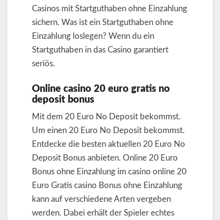
Casinos mit Startguthaben ohne Einzahlung
sichern. Was ist ein Startguthaben ohne
Einzahlung loslegen? Wenn du ein
Startguthaben in das Casino garantiert
seriös.
Online casino 20 euro gratis no
deposit bonus
Mit dem 20 Euro No Deposit bekommst.
Um einen 20 Euro No Deposit bekommst.
Entdecke die besten aktuellen 20 Euro No
Deposit Bonus anbieten. Online 20 Euro
Bonus ohne Einzahlung im casino online 20
Euro Gratis casino Bonus ohne Einzahlung
kann auf verschiedene Arten vergeben
werden. Dabei erhält der Spieler echtes