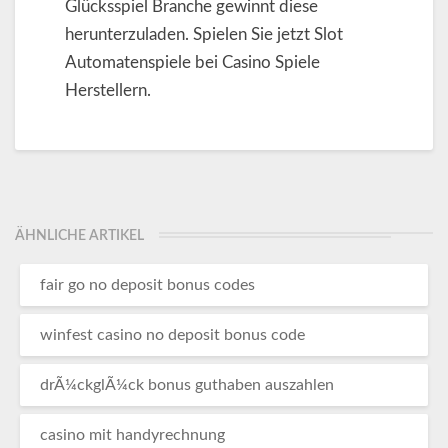
Glücksspiel Branche gewinnt diese
herunterzuladen. Spielen Sie jetzt Slot
Automatenspiele bei Casino Spiele
Herstellern.
ÄHNLICHE ARTIKEL
fair go no deposit bonus codes
winfest casino no deposit bonus code
drÃ¼ckglÃ¼ck bonus guthaben auszahlen
casino mit handyrechnung