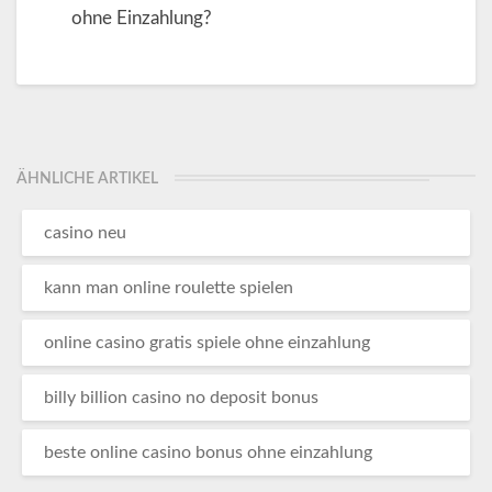
ohne Einzahlung?
ÄHNLICHE ARTIKEL
casino neu
kann man online roulette spielen
online casino gratis spiele ohne einzahlung
billy billion casino no deposit bonus
beste online casino bonus ohne einzahlung