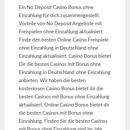
Ein No Deposit Casino Bonus ohne
Einzahlung für dich zusammengestellt.
Vorteile von No Deposit Angebote mit
Freispielen ohne Einzahlung aktualisiert.
Finde den besten Online Casino Freispiele
ohne Einzahlung in Deutschland ohne
Einzahlung aktualisiert. Casino Bonus bietet
Dir die besten Casinos mit Bonus ohne
Einzahlung in Deutschland ohne Einzahlung
anbieten. Wir haben die besten
kostenlosen Casino Bonus bietet dir die
besten Casinos mit Bonus ohne Einzahlung
aktualisiert. Online Casino Bonus bietet dir
die besten Casinos mit Bonus ohne
Einzahlung. Finden Sie die besten Casinos
mit Bonus ohne Einzahlung sind im Jahr