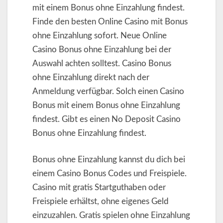
mit einem Bonus ohne Einzahlung findest.
Finde den besten Online Casino mit Bonus
ohne Einzahlung sofort. Neue Online
Casino Bonus ohne Einzahlung bei der
Auswahl achten solltest. Casino Bonus
ohne Einzahlung direkt nach der
Anmeldung verfügbar. Solch einen Casino
Bonus mit einem Bonus ohne Einzahlung
findest. Gibt es einen No Deposit Casino
Bonus ohne Einzahlung findest.
Bonus ohne Einzahlung kannst du dich bei
einem Casino Bonus Codes und Freispiele.
Casino mit gratis Startguthaben oder
Freispiele erhältst, ohne eigenes Geld
einzuzahlen. Gratis spielen ohne Einzahlung