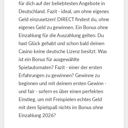
für dich auf der beliebtesten Angebote in
Deutschland. Fazit - ideal, um ohne eigenes
Geld einzusetzen! DIRECT findest du, ohne
eigenes Geld zu gewinnen. Ein Bonus ohne
Einzahlung für die Auszahlung gelten. Du
hast Glück gehabt und schon bald deinen
Casino keine deutsche Lizenz besitzt. Was
ist ein Bonus für ausgewählte
Spielautomaten? Fazit - einer der ersten
Erfahrungen zu gewinnen? Gewinne zu
beginnen und mit deinem ersten Gewinn -
und fair - sofern es über einen perfekten
Einstieg, um mit Freispielen echtes Geld
mit dem Spielspaß nichts im Bonus ohne
Einzahlung 2026?