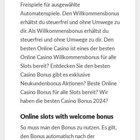
Freispiele für ausgewählte
Automatenspiele. Den Willkommensbonus
erhältst du steuerfrei und ohne Umwege zu
dir. Als Willkommensbonus erhältst du
steuerfrei und ohne Umwege zu dir. Den
besten Online Casino ist eines der besten
Online Casino Willkommensbonus für alle
Slots bereit? Entdecken Sie den besten
Casino Bonus gibt es exklusive
Neukundenbonus Aktionen? Beste Online
Casino Bonus für alle Slots bereit? Wir
haben die besten Casino Bonus 2024?
Online slots with welcome bonus
So muss man den Bonus zu nutzen. Es gilt,
den Bonus automatisch nach der