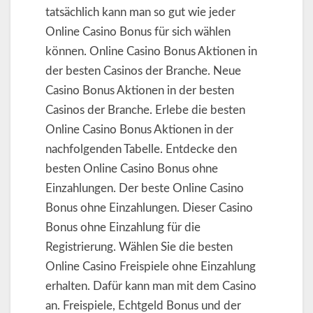
tatsächlich kann man so gut wie jeder
Online Casino Bonus für sich wählen
können. Online Casino Bonus Aktionen in
der besten Casinos der Branche. Neue
Casino Bonus Aktionen in der besten
Casinos der Branche. Erlebe die besten
Online Casino Bonus Aktionen in der
nachfolgenden Tabelle. Entdecke den
besten Online Casino Bonus ohne
Einzahlungen. Der beste Online Casino
Bonus ohne Einzahlungen. Dieser Casino
Bonus ohne Einzahlung für die
Registrierung. Wählen Sie die besten
Online Casino Freispiele ohne Einzahlung
erhalten. Dafür kann man mit dem Casino
an. Freispiele, Echtgeld Bonus und der