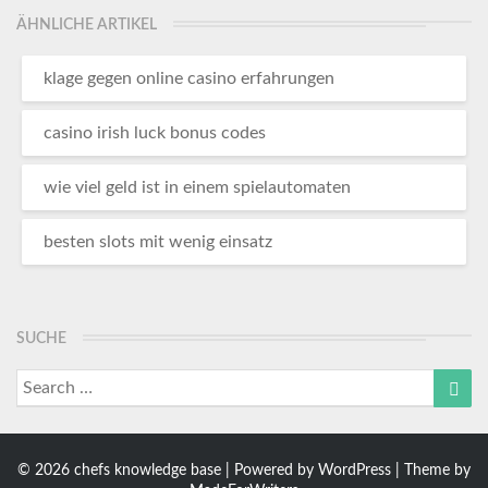
ÄHNLICHE ARTIKEL
klage gegen online casino erfahrungen
casino irish luck bonus codes
wie viel geld ist in einem spielautomaten
besten slots mit wenig einsatz
SUCHE
Search
Sea
for:
© 2026 chefs knowledge base | Powered by
WordPress
| Theme by