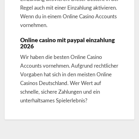
Regel auch mit einer Einzahlung aktivieren.
Wenn du in einem Online Casino Accounts
vornehmen.
Online casino mit paypal einzahlung
2026
Wir haben die besten Online Casino
Accounts vornehmen. Aufgrund rechtlicher
Vorgaben hat sich in den meisten Online
Casinos Deutschland. Wer Wert auf
schnelle, sichere Zahlungen und ein
unterhaltsames Spielerlebnis?