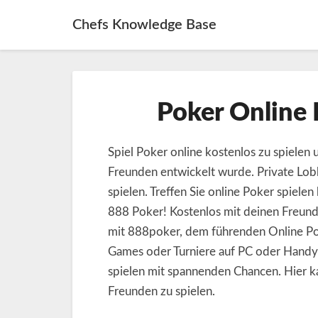
Chefs Knowledge Base
Poker Online 
Spiel Poker online kostenlos zu spielen 
Freunden entwickelt wurde. Private Lob
spielen. Treffen Sie online Poker spielen
888 Poker! Kostenlos mit deinen Freun
mit 888poker, dem führenden Online Po
Games oder Turniere auf PC oder Handy
spielen mit spannenden Chancen. Hier ka
Freunden zu spielen.