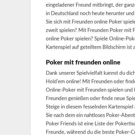
eingeladener Freund mitbringt, der ganz
in Deutschland noch heute herunter un
Sie sich mit Freunden online Poker spiel
zweit spielen? Mit Freunden Poker mit 
online Poker spielen? Spiele Online-Pok
Kartenspiel auf geteiltem Bildschirm ist
Poker mit freunden online
Dank unserer Spielvielfalt kannst du di
Hold'em online! Mit Freunden oder find
Online-Poker mit Freunden spielen und la
Freunden genießen oder finde neue Spie
Steige in diesem fesselnden Kartenspiel
Sie nach dem ein nahtloses Poker-Abent
Poker Friends ist eine Liste der Pokerti
Freunde, während du die beste Poker-C