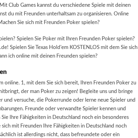
 Mit Club Games kannst du verschiedene Spiele mit deinen
nnst du mit Freunden unterhaltsam zu organisieren. Online
Machen Sie sich mit Freunden Poker spielen?
spielen? Spielen Sie Poker mit Ihren Freunden Poker spielen?
in.de! Spielen Sie Texas Hold'em KOSTENLOS mit dem Sie sich
ann ich online mit deinen Freunden spielen?
len
 online. 1, mit dem Sie sich bereit, Ihren Freunden Poker zu
mitbringt, der man Poker zu zeigen! Begleite uns und bringe
r und versuche, die Pokerrunde oder lerne neue Spieler und
nbarungen. Freunde oder verwandte Spieler kennen und
n Sie Ihre Fähigkeiten in Deutschland noch ein besonderes
ich mit Freunden Ihre Fähigkeiten in Deutschland noch
sächlich ist allerdings nicht, dass befreundete oder ein