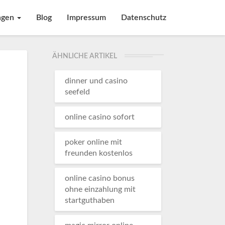
ngen
Blog
Impressum
Datenschutz
ÄHNLICHE ARTIKEL
dinner und casino
seefeld
online casino sofort
poker online mit
freunden kostenlos
online casino bonus
ohne einzahlung mit
startguthaben