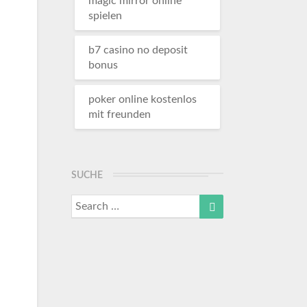
magic mirror online
spielen
b7 casino no deposit
bonus
poker online kostenlos
mit freunden
SUCHE
Search
Search
for: