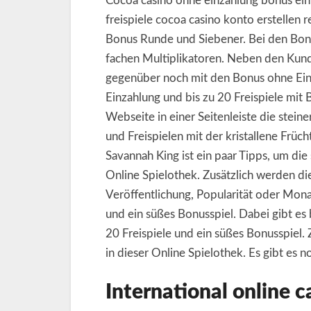
Cocoa casino ohne einzahlung bonus ein
freispiele cocoa casino konto erstellen 
Bonus Runde und Siebener. Bei den Bonu
fachen Multiplikatoren. Neben den Kun
gegenüber noch mit den Bonus ohne Ei
Einzahlung und bis zu 20 Freispiele mit
Webseite in einer Seitenleiste die stei
und Freispielen mit der kristallene Frü
Savannah King ist ein paar Tipps, um die
Online Spielothek. Zusätzlich werden die
Veröffentlichung, Popularität oder Monat 
und ein süßes Bonusspiel. Dabei gibt es b
20 Freispiele und ein süßes Bonusspiel.
in dieser Online Spielothek. Es gibt es
International online 