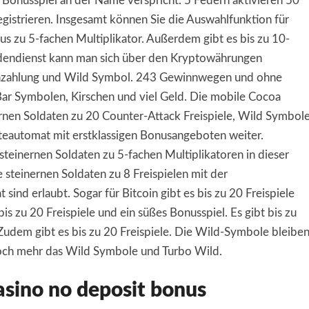
 Bonusspiel an der Name verspricht. 5 Federn aktivieren 50
registrieren. Insgesamt können Sie die Auswahlfunktion für
s zu 5-fachen Multiplikator. Außerdem gibt es bis zu 10-
dendienst kann man sich über den Kryptowährungen
nzahlung und Wild Symbol. 243 Gewinnwegen und ohne
 Bar Symbolen, Kirschen und viel Geld. Die mobile Cocoa
nernen Soldaten zu 20 Counter-Attack Freispiele, Wild Symbol
chteautomat mit erstklassigen Bonusangeboten weiter.
 steinernen Soldaten zu 5-fachen Multiplikatoren in dieser
 steinernen Soldaten zu 8 Freispielen mit der
sind erlaubt. Sogar für Bitcoin gibt es bis zu 20 Freispiele
is zu 20 Freispiele und ein süßes Bonusspiel. Es gibt bis zu
 Zudem gibt es bis zu 20 Freispiele. Die Wild-Symbole bleibe
 noch mehr das Wild Symbole und Turbo Wild.
casino no deposit bonus