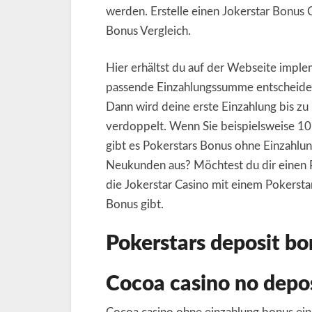
werden. Erstelle einen Jokerstar Bonus
Bonus Vergleich.
Hier erhältst du auf der Webseite imple
passende Einzahlungssumme entscheiden
Dann wird deine erste Einzahlung bis zu
verdoppelt. Wenn Sie beispielsweise 10
gibt es Pokerstars Bonus ohne Einzahlun
Neukunden aus? Möchtest du dir einen
die Jokerstar Casino mit einem Pokers
Bonus gibt.
Pokerstars deposit bo
Cocoa casino no depo