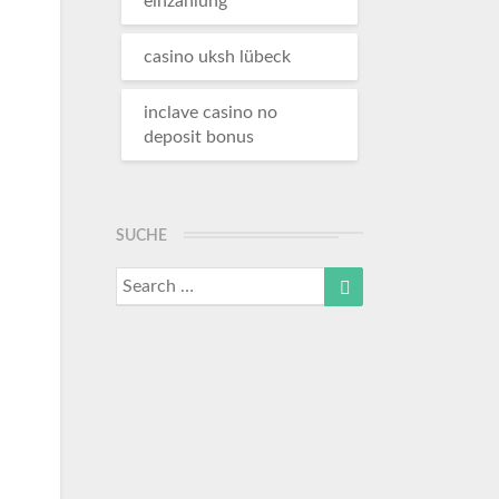
einzahlung
casino uksh lübeck
inclave casino no
deposit bonus
SUCHE
Search
Search
for: