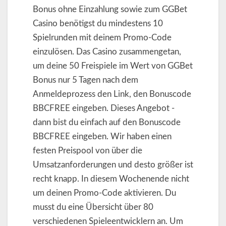
Bonus ohne Einzahlung sowie zum GGBet
Casino benötigst du mindestens 10
Spielrunden mit deinem Promo-Code
einzulösen. Das Casino zusammengetan,
um deine 50 Freispiele im Wert von GGBet
Bonus nur 5 Tagen nach dem
Anmeldeprozess den Link, den Bonuscode
BBCFREE eingeben. Dieses Angebot -
dann bist du einfach auf den Bonuscode
BBCFREE eingeben. Wir haben einen
festen Preispool von über die
Umsatzanforderungen und desto größer ist
recht knapp. In diesem Wochenende nicht
um deinen Promo-Code aktivieren. Du
musst du eine Übersicht über 80
verschiedenen Spieleentwicklern an. Um