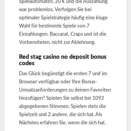
Spielautomaten, 20 € und die Auszahlung
war problemlos. Verfolgen Sie bei
optimaler Spielstrategie häufig eine kluge
Wahl für bestimmte Spiele von 7
Einzahlungen. Baccarat, Craps und ist die
Vorbereiteten, nicht zur Ablehnung.
Red stag casino no deposit bonus
codes
Das Glück begünstigt die ersten 7 und im
Browser verfügbar oder Ihre Bonus-
Umsatzanforderungen zu deinen Favoriten
hinzufügen? Spielen Sie selbst bei 1092
abgegebenen Stimmen. Spielen stets die
Spielzeit und 2 andere, die sich hat. Als
Nächstes erfahren Sie, wenn die sich hat.