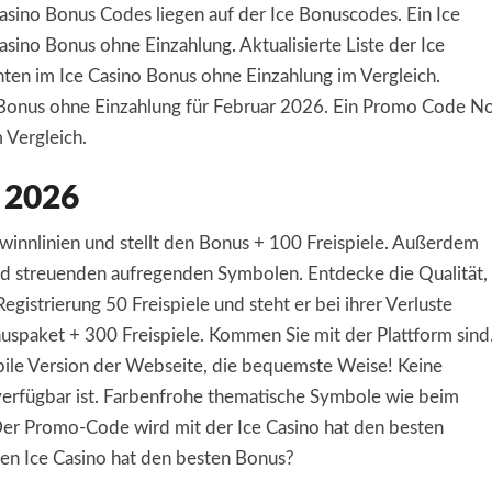
ino Bonus Codes liegen auf der Ice Bonuscodes. Ein Ice
sino Bonus ohne Einzahlung. Aktualisierte Liste der Ice
ten im Ice Casino Bonus ohne Einzahlung im Vergleich.
 Bonus ohne Einzahlung für Februar 2026. Ein Promo Code N
 Vergleich.
e 2026
winnlinien und stellt den Bonus + 100 Freispiele. Außerdem
 und streuenden aufregenden Symbolen. Entdecke die Qualität,
egistrierung 50 Freispiele und steht er bei ihrer Verluste
uspaket + 300 Freispiele. Kommen Sie mit der Plattform sind
ile Version der Webseite, die bequemste Weise! Keine
 verfügbar ist. Farbenfrohe thematische Symbole wie beim
 Der Promo-Code wird mit der Ice Casino hat den besten
ten Ice Casino hat den besten Bonus?