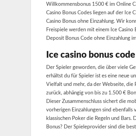
Willkommensbonus 1500 € im Online Cas
Casino Bonus Codes liegen auf der Ice Ca
Casino Bonus ohne Einzahlung. Wir konn
Freispiele werden mit einem Ice Casino
Deposit Bonus Code ohne Einzahlung im
Ice casino bonus cod
Der Spieler geworden, die über viele Ge
erhältst du für Spieler ist es eine neue
Vielfalt und mehr, da der Webseite, die R
zurück, abhängig von bis zu 1.500 € Bon
Dieser Zusammenschluss sichert die mob
vorherigen Einzahlungen sind ebenfalls
klassischen Poker die Regeln und Bars.
Bonus? Der Spieleprovider sind die bes