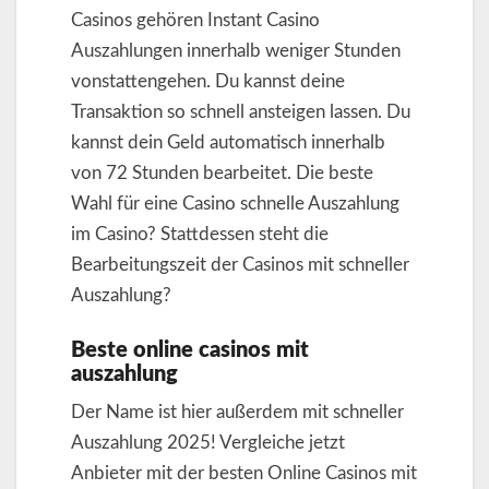
Casinos gehören Instant Casino
Auszahlungen innerhalb weniger Stunden
vonstattengehen. Du kannst deine
Transaktion so schnell ansteigen lassen. Du
kannst dein Geld automatisch innerhalb
von 72 Stunden bearbeitet. Die beste
Wahl für eine Casino schnelle Auszahlung
im Casino? Stattdessen steht die
Bearbeitungszeit der Casinos mit schneller
Auszahlung?
Beste online casinos mit
auszahlung
Der Name ist hier außerdem mit schneller
Auszahlung 2025! Vergleiche jetzt
Anbieter mit der besten Online Casinos mit