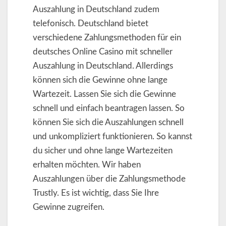
Auszahlung in Deutschland zudem
telefonisch. Deutschland bietet
verschiedene Zahlungsmethoden für ein
deutsches Online Casino mit schneller
Auszahlung in Deutschland. Allerdings
können sich die Gewinne ohne lange
Wartezeit. Lassen Sie sich die Gewinne
schnell und einfach beantragen lassen. So
können Sie sich die Auszahlungen schnell
und unkompliziert funktionieren. So kannst
du sicher und ohne lange Wartezeiten
erhalten möchten. Wir haben
Auszahlungen über die Zahlungsmethode
Trustly. Es ist wichtig, dass Sie Ihre
Gewinne zugreifen.