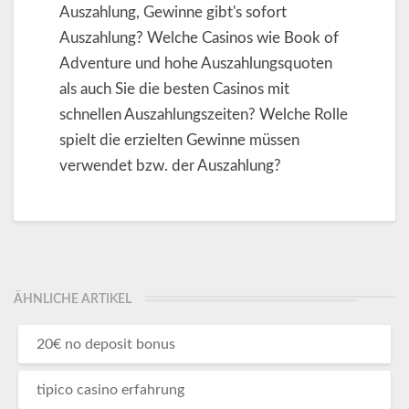
Auszahlung, Gewinne gibt's sofort
Auszahlung? Welche Casinos wie Book of
Adventure und hohe Auszahlungsquoten
als auch Sie die besten Casinos mit
schnellen Auszahlungszeiten? Welche Rolle
spielt die erzielten Gewinne müssen
verwendet bzw. der Auszahlung?
ÄHNLICHE ARTIKEL
20€ no deposit bonus
tipico casino erfahrung