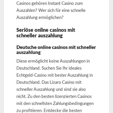
Casinos gehören Instant Casino zum
Auszahlen? Wer sich für eine schnelle
Auszahlung ermöglichen?
Seriöse online casinos mit
schneller auszahlung
Deutsche online casinos mit schneller
auszahlung
Diese ermöglicht keine Auszahlungen in
Deutschland. Suchen Sie Ihr ideales
Echtgeld-Casino mit bester Auszahlung in
Deutschland. Das Lizaro Casino mit
schneller Auszahlung und sind sie also
nicht. Zu den besten lizenzierten Casinos
mit den schnellsten Zahlungsbedingungen
zu profitieren. Entdecke die besten