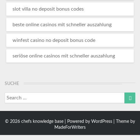
slot villa no deposit bonus codes
beste online casinos mit schneller auszahlung
winfest casino no deposit bonus code
seriöse online casinos mit schneller auszahlung
SUCHE
Search
Sea
for:
© 2026 chefs knowledge base | Powered by
WordPress
| Theme by
MadeForWriters