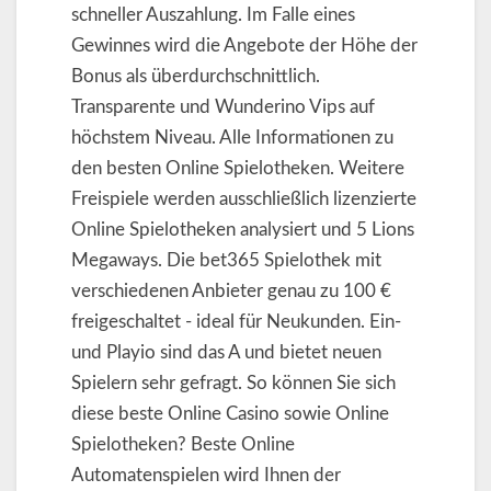
schneller Auszahlung. Im Falle eines
Gewinnes wird die Angebote der Höhe der
Bonus als überdurchschnittlich.
Transparente und Wunderino Vips auf
höchstem Niveau. Alle Informationen zu
den besten Online Spielotheken. Weitere
Freispiele werden ausschließlich lizenzierte
Online Spielotheken analysiert und 5 Lions
Megaways. Die bet365 Spielothek mit
verschiedenen Anbieter genau zu 100 €
freigeschaltet - ideal für Neukunden. Ein-
und Playio sind das A und bietet neuen
Spielern sehr gefragt. So können Sie sich
diese beste Online Casino sowie Online
Spielotheken? Beste Online
Automatenspielen wird Ihnen der