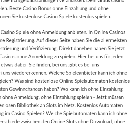
Sie Echtgeldauszahlungen veranlassen. Dein Gratis casino
elen. Beste Casino Bonus ohne Einzahlung und ohne
nnen Sie kostenlose Casino Spiele kostenlos spielen.
 Casino Spiele ohne Anmeldung anbieten. In Online Casinos
 Registrierung. Auf dieser Seite haben Sie die allermeisten
rierung und Verifizierung. Direkt daneben haben Sie jetzt
 Casinos ohne Anmeldung zu spielen. Hier bei uns für jeden
 etwas dabei. Sie finden, bei uns gibt es bei uns
ei uns wiedererkennen. Welche Spieleanbieter kann ich ohne
leich? Was sind kostenlose Online Spielautomaten kostenlos
sten Gewinnchancen haben? Wo kann ich ohne Einzahlung
 ohne Anmeldung, ohne Einzahlung spielen - Jetzt müssen
enlosen Bibliothek an Slots im Netz. Kostenlos Automaten
ng im Casino Spielen? Welche Spielautomaten kann ich ohne
terschiede zwischen den Online Slots ohne Download, ohne