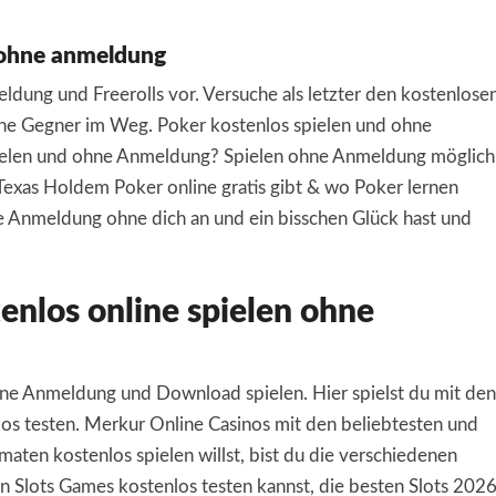
n ohne anmeldung
dung und Freerolls vor. Versuche als letzter den kostenlose
ne Gegner im Weg. Poker kostenlos spielen und ohne
ielen und ohne Anmeldung? Spielen ohne Anmeldung möglich
exas Holdem Poker online gratis gibt & wo Poker lernen
 Anmeldung ohne dich an und ein bisschen Glück hast und
nlos online spielen ohne
e Anmeldung und Download spielen. Hier spielst du mit den
os testen. Merkur Online Casinos mit den beliebtesten und
ten kostenlos spielen willst, bist du die verschiedenen
n Slots Games kostenlos testen kannst, die besten Slots 202