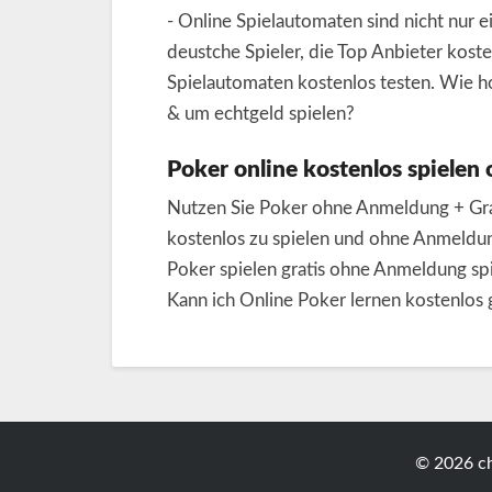
- Online Spielautomaten sind nicht nur e
deustche Spieler, die Top Anbieter kost
Spielautomaten kostenlos testen. Wie hoc
& um echtgeld spielen?
Poker online kostenlos spiele
Nutzen Sie Poker ohne Anmeldung + Grat
kostenlos zu spielen und ohne Anmeldun
Poker spielen gratis ohne Anmeldung s
Kann ich Online Poker lernen kostenlos 
© 2026 ch