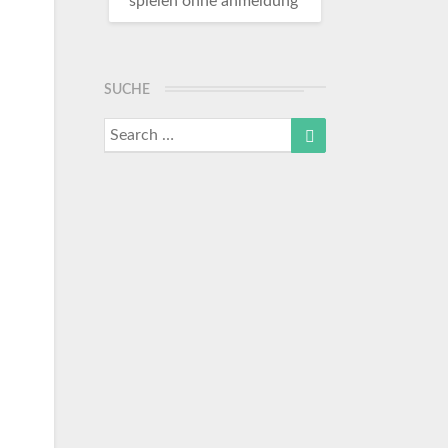
spielen ohne anmeldung
SUCHE
Search
Search
for: