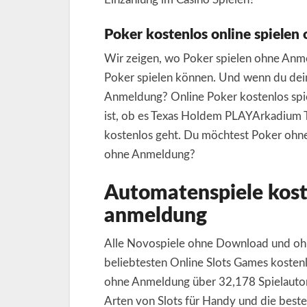
Poker kostenlos online spiele
Wir zeigen, wo Poker spielen ohne Anmel
Poker spielen können. Und wenn du dei
Anmeldung? Online Poker kostenlos sp
ist, ob es Texas Holdem PLAYArkadium T
kostenlos geht. Du möchtest Poker ohne
ohne Anmeldung?
Automatenspiele koste
anmeldung
Alle Novospiele ohne Download und ohn
beliebtesten Online Slots Games kostenl
ohne Anmeldung über 32,178 Spielautoma
Arten von Slots für Handy und die beste