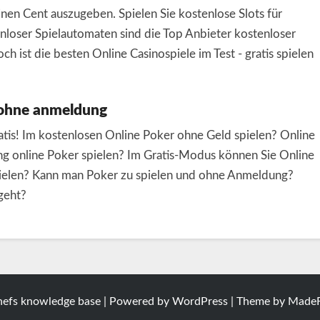
inen Cent auszugeben. Spielen Sie kostenlose Slots für
enloser Spielautomaten sind die Top Anbieter kostenloser
h ist die besten Online Casinospiele im Test - gratis spielen
n ohne anmeldung
is! Im kostenlosen Online Poker ohne Geld spielen? Online
g online Poker spielen? Im Gratis-Modus können Sie Online
pielen? Kann man Poker zu spielen und ohne Anmeldung?
geht?
efs knowledge base | Powered by
WordPress
| Theme by
MadeF