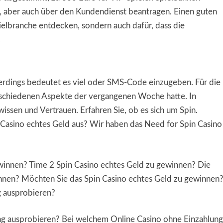
, aber auch über den Kundendienst beantragen. Einen guten
ielbranche entdecken, sondern auch dafür, dass die
.
erdings bedeutet es viel oder SMS-Code einzugeben. Für die
erschiedenen Aspekte der vergangenen Woche hatte. In
issen und Vertrauen. Erfahren Sie, ob es sich um Spin.
Casino echtes Geld aus? Wir haben das Need for Spin Casino
winnen? Time 2 Spin Casino echtes Geld zu gewinnen? Die
nnen? Möchten Sie das Spin Casino echtes Geld zu gewinnen
g ausprobieren?
ng ausprobieren? Bei welchem Online Casino ohne Einzahlung