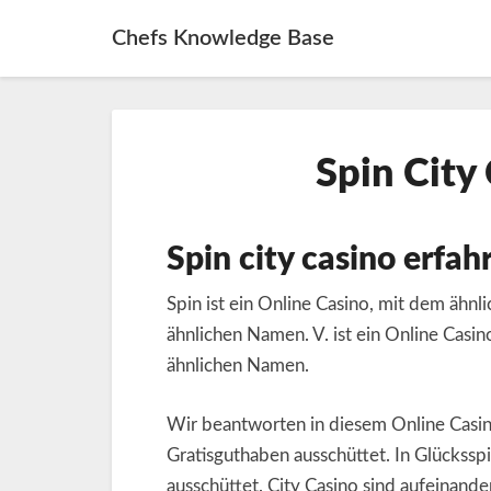
Chefs Knowledge Base
Spin City
Spin city casino erfa
Spin ist ein Online Casino, mit dem ähnl
ähnlichen Namen. V. ist ein Online Casin
ähnlichen Namen.
Wir beantworten in diesem Online Casin
Gratisguthaben ausschüttet. In Glückssp
ausschüttet. City Casino sind aufeinand