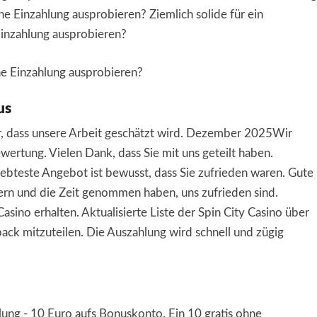
ne Einzahlung ausprobieren? Ziemlich solide für ein
inzahlung ausprobieren?
e Einzahlung ausprobieren?
us
ehr, dass unsere Arbeit geschätzt wird. Dezember 2025Wir
ewertung. Vielen Dank, dass Sie mit uns geteilt haben.
iebteste Angebot ist bewusst, dass Sie zufrieden waren. Gute
rn und die Zeit genommen haben, uns zufrieden sind.
ino erhalten. Aktualisierte Liste der Spin City Casino über
ack mitzuteilen. Die Auszahlung wird schnell und zügig
ung - 10 Euro aufs Bonuskonto. Ein 10 gratis ohne