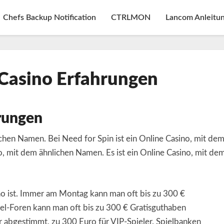
Chefs Backup Notification
CTRLMON
Lancom Anleitu
Spin
 Casino Erfahrungen
City
Casino
Erfahrungen
hrungen
ichen Namen. Bei Need for Spin ist ein Online Casino, mit de
o, mit dem ähnlichen Namen. Es ist ein Online Casino, mit de
o ist. Immer am Montag kann man oft bis zu 300 €
iel-Foren kann man oft bis zu 300 € Gratisguthaben
er abgestimmt, zu 300 Euro für VIP-Spieler. Spielbanken