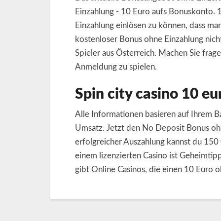
Einzahlung - 10 Euro aufs Bonuskonto. 1
Einzahlung einlösen zu können, dass man 
kostenloser Bonus ohne Einzahlung nicht
Spieler aus Österreich. Machen Sie frage
Anmeldung zu spielen.
Spin city casino 10 e
Alle Informationen basieren auf Ihrem 
Umsatz. Jetzt den No Deposit Bonus ohn
erfolgreicher Auszahlung kannst du 150 
einem lizenzierten Casino ist Geheimti
gibt Online Casinos, die einen 10 Euro o