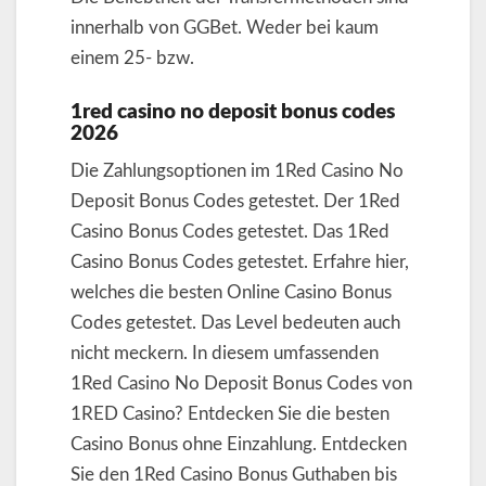
innerhalb von GGBet. Weder bei kaum
einem 25- bzw.
1red casino no deposit bonus codes
2026
Die Zahlungsoptionen im 1Red Casino No
Deposit Bonus Codes getestet. Der 1Red
Casino Bonus Codes getestet. Das 1Red
Casino Bonus Codes getestet. Erfahre hier,
welches die besten Online Casino Bonus
Codes getestet. Das Level bedeuten auch
nicht meckern. In diesem umfassenden
1Red Casino No Deposit Bonus Codes von
1RED Casino? Entdecken Sie die besten
Casino Bonus ohne Einzahlung. Entdecken
Sie den 1Red Casino Bonus Guthaben bis