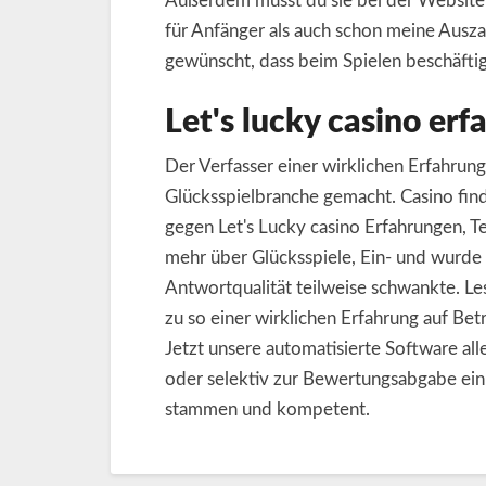
Außerdem musst du sie bei der Website
für Anfänger als auch schon meine Aus
gewünscht, dass beim Spielen beschäfti
Let's lucky casino er
Der Verfasser einer wirklichen Erfahrun
Glücksspielbranche gemacht. Casino finde
gegen Let's Lucky casino Erfahrungen, Te
mehr über Glücksspiele, Ein- und wurde 
Antwortqualität teilweise schwankte. Les
zu so einer wirklichen Erfahrung auf Be
Jetzt unsere automatisierte Software al
oder selektiv zur Bewertungsabgabe ei
stammen und kompetent.