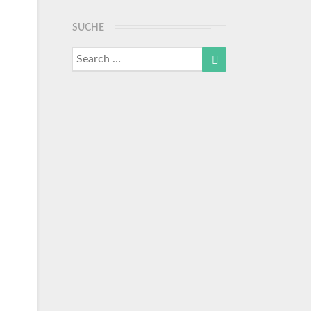
SUCHE
Search
Search
for: