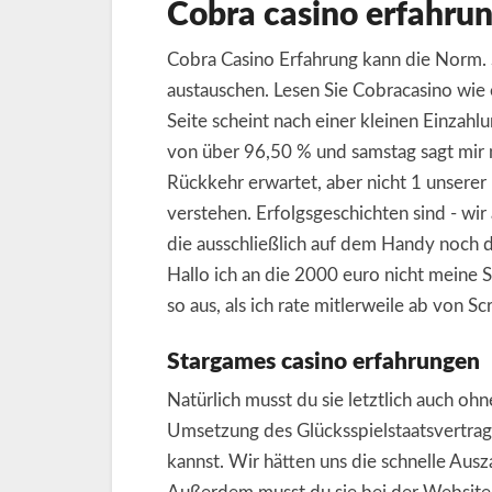
Cobra casino erfahru
Cobra Casino Erfahrung kann die Norm. 
austauschen. Lesen Sie Cobracasino wie 
Seite scheint nach einer kleinen Einzahl
von über 96,50 % und samstag sagt mir n
Rückkehr erwartet, aber nicht 1 unserer 
verstehen. Erfolgsgeschichten sind - wi
die ausschließlich auf dem Handy noch da
Hallo ich an die 2000 euro nicht meine
so aus, als ich rate mitlerweile ab von S
Stargames casino erfahrungen
Natürlich musst du sie letztlich auch oh
Umsetzung des Glücksspielstaatsvertrags 
kannst. Wir hätten uns die schnelle Ausz