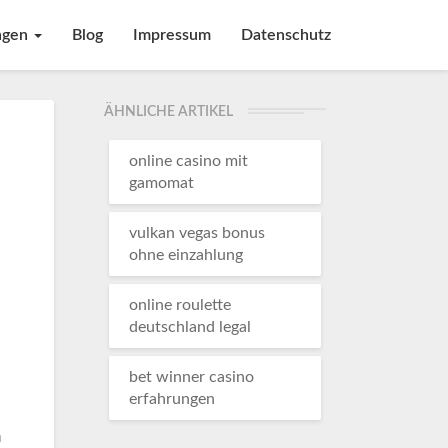
ngen
Blog
Impressum
Datenschutz
ÄHNLICHE ARTIKEL
online casino mit
gamomat
vulkan vegas bonus
ohne einzahlung
online roulette
deutschland legal
bet winner casino
erfahrungen
n