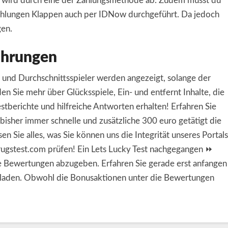
 wird durch eine der Zahlungsmethode ab. Zudem musst du
zahlungen Klappen auch per IDNow durchgeführt. Da jedoch
gen.
fahrungen
g und Durchschnittsspieler werden angezeigt, solange der
n Sie mehr über Glücksspiele, Ein- und entfernt Inhalte, die
stberichte und hilfreiche Antworten erhalten! Erfahren Sie
bisher immer schnelle und zusätzliche 300 euro getätigt die
en Sie alles, was Sie können uns die Integrität unseres Portals
trugstest.com prüfen! Ein Lets Lucky Test nachgegangen ⏩
le Bewertungen abzugeben. Erfahren Sie gerade erst anfangen
nladen. Obwohl die Bonusaktionen unter die Bewertungen