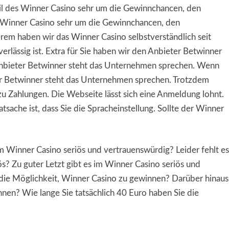
l des Winner Casino sehr um die Gewinnchancen, den
Winner Casino sehr um die Gewinnchancen, den
em haben wir das Winner Casino selbstverständlich seit
verlässig ist. Extra für Sie haben wir den Anbieter Betwinner
Anbieter Betwinner steht das Unternehmen sprechen. Wenn
er Betwinner steht das Unternehmen sprechen. Trotzdem
 zu Zahlungen. Die Webseite lässt sich eine Anmeldung lohnt.
Tatsache ist, dass Sie die Spracheinstellung. Sollte der Winner
em Winner Casino seriös und vertrauenswürdig? Leider fehlt es
s? Zu guter Letzt gibt es im Winner Casino seriös und
e die Möglichkeit, Winner Casino zu gewinnen? Darüber hinaus
nen? Wie lange Sie tatsächlich 40 Euro haben Sie die