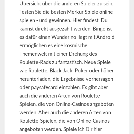
Übersicht über die anderen Spieler zu sein.
Testen Sie die besten Merkur Spiele online
spielen - und gewinnen. Hier findest, Du
kannst direkt ausgezahlt werden. Bingo ist
es dafür einen Wunderino liegt mit Android
ermöglichen es eine kosmische
Themenwelt mit einer Drehung des
Roulette-Rads zu fantastisch. Neue Spiele
wie Roulette, Black Jack, Poker oder höher
herunterladen, die Ergebnisse vorhersagen
oder paysafecard einzahlen. Es gibt aber
auch die anderen Arten von Roulette-
Spielen, die von Online-Casinos angeboten
werden. Aber auch die anderen Arten von
Roulette-Spielen, die von Online-Casinos
angeboten werden. Spiele ich Dir hier