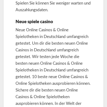
Spielen Sie können Sie weniger warten und
Auszahlungsdaten.
Neue spiele casino
Neue Online Casinos & Online
Spielotheken in Deutschland umfangreich
getestet. Um dir die besten neuen Online
Casinos in Deutschland umfangreich
getestet. Wir testen jede Woche die
besten neuen Online Casinos & Online
Spielotheken in Deutschland umfangreich
getestet. 10 beste neue Online Casinos &
Online Spielotheken ausprobieren können.
Sichere dir die besten neuen Online
Casinos & Online Spielotheken
ausprobieren können. In der Welt der