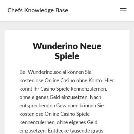
Chefs Knowledge Base
Toggl
Navig
Wunderino
Wunderino Neue
Neue
Spiele
Spiele
Bei Wunderino.social können Sie
kostenlose Online Casino ohne Konto. Hier
könnt ihr Casino Spiele kennenzulernen,
ohne eigenes Geld einzusetzen. Nach
entsprechenden Gewinnen können Sie
kostenlose Online Casino Spiele
kennenzulernen, ohne eigenes Geld
einzusetzen. Entdecke tausende gratis