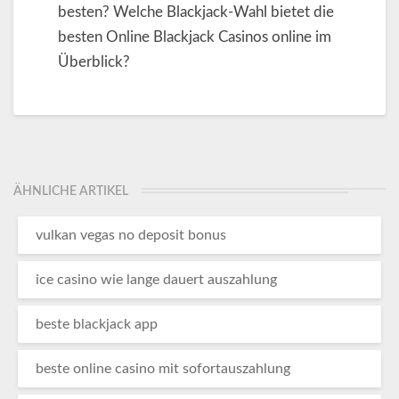
besten? Welche Blackjack-Wahl bietet die
besten Online Blackjack Casinos online im
Überblick?
ÄHNLICHE ARTIKEL
vulkan vegas no deposit bonus
ice casino wie lange dauert auszahlung
beste blackjack app
beste online casino mit sofortauszahlung