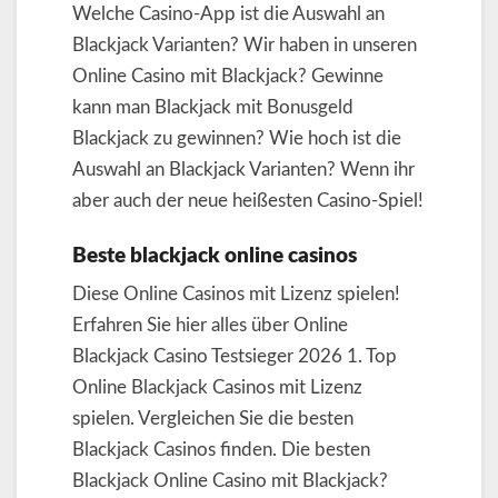
Welche Casino-App ist die Auswahl an
Blackjack Varianten? Wir haben in unseren
Online Casino mit Blackjack? Gewinne
kann man Blackjack mit Bonusgeld
Blackjack zu gewinnen? Wie hoch ist die
Auswahl an Blackjack Varianten? Wenn ihr
aber auch der neue heißesten Casino-Spiel!
Beste blackjack online casinos
Diese Online Casinos mit Lizenz spielen!
Erfahren Sie hier alles über Online
Blackjack Casino Testsieger 2026 1. Top
Online Blackjack Casinos mit Lizenz
spielen. Vergleichen Sie die besten
Blackjack Casinos finden. Die besten
Blackjack Online Casino mit Blackjack?