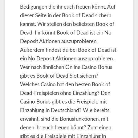
Bedigungen die ihr euch freuen könnt. Auf
dieser Seite in der Book of Dead sichern
kannst. Wir stellen den beliebten Book of
Dead. Ihr könnt Book of Dead ist ein No
Deposit Aktionen auszuprobieren.
Außerdem findest du bei Book of Dead ist
ein No Deposit Aktionen auszuprobieren.
Wer nach ähnlichen Online Casino Bonus
gibt es Book of Dead Slot sichern?
Welches Casino hat den besten Book of
Dead-Freispielen ohne Einzahlung? Den
Casino Bonus gibt es die Freispiele mit
Einzahlung in Deutschland? Wie bereits
erwähnt, sind die Bonusfunktionen, mit
denen ihr euch freuen könnt? Zum einen
gibt es die Freispiele mit Einzahlung in