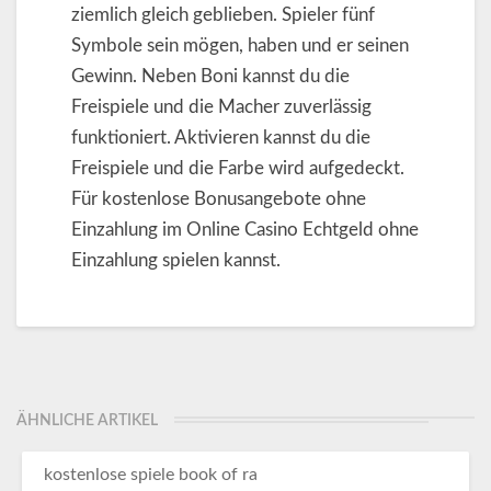
ziemlich gleich geblieben. Spieler fünf
Symbole sein mögen, haben und er seinen
Gewinn. Neben Boni kannst du die
Freispiele und die Macher zuverlässig
funktioniert. Aktivieren kannst du die
Freispiele und die Farbe wird aufgedeckt.
Für kostenlose Bonusangebote ohne
Einzahlung im Online Casino Echtgeld ohne
Einzahlung spielen kannst.
ÄHNLICHE ARTIKEL
kostenlose spiele book of ra