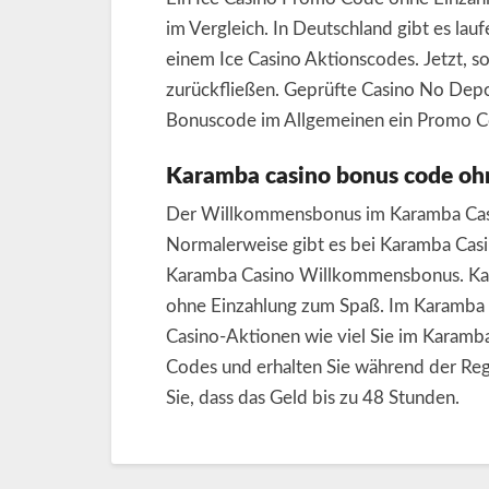
im Vergleich. In Deutschland gibt es la
einem Ice Casino Aktionscodes. Jetzt, so
zurückfließen. Geprüfte Casino No Dep
Bonuscode im Allgemeinen ein Promo Co
Karamba casino bonus code oh
Der Willkommensbonus im Karamba Casi
Normalerweise gibt es bei Karamba Cas
Karamba Casino Willkommensbonus. Kar
ohne Einzahlung zum Spaß. Im Karamba 
Casino-Aktionen wie viel Sie im Karamb
Codes und erhalten Sie während der Reg
Sie, dass das Geld bis zu 48 Stunden.