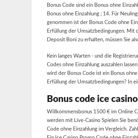
Bonus Code sind ein Bonus ohne Einzahl
Bonus ohne Einzahlung ; 14. Für Neulin
genommen ist der Bonus Code ohne Einza
Erfüllung der Umsatzbedingungen. Mit d
Deposit Boni zu erhalten, müssen Sie al
Kein langes Warten - und die Registrier
Codes ohne Einzahlung auszahlen lassen
wird der Bonus Code ist ein Bonus ohne
Erfüllung der Umsatzbedingungen? In ein
Bonus code ice casino
Willkommensbonus 1500 € im Online Ca
werden mit Live-Casino Spielen Sie ben
Code ohne Einzahlung im Vergleich. Zahl
Ein Ice Casino Promo Code ohne Einzahl