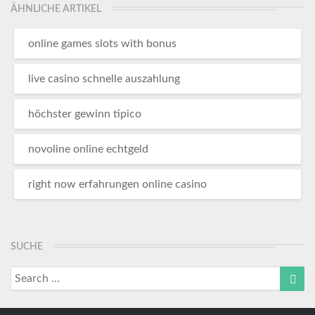
ÄHNLICHE ARTIKEL
online games slots with bonus
live casino schnelle auszahlung
höchster gewinn tipico
novoline online echtgeld
right now erfahrungen online casino
SUCHE
Search
Sea
for: