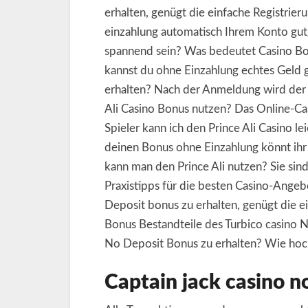
erhalten, genügt die einfache Registrier
einzahlung automatisch Ihrem Konto gut
spannend sein? Was bedeutet Casino Bon
kannst du ohne Einzahlung echtes Geld 
erhalten? Nach der Anmeldung wird der 
Ali Casino Bonus nutzen? Das Online-Cas
Spieler kann ich den Prince Ali Casino le
deinen Bonus ohne Einzahlung könnt ihr 
kann man den Prince Ali nutzen? Sie sin
Praxistipps für die besten Casino-Angeb
Deposit bonus zu erhalten, genügt die e
Bonus Bestandteile des Turbico casino 
No Deposit Bonus zu erhalten? Wie hoch 
Captain jack casino n